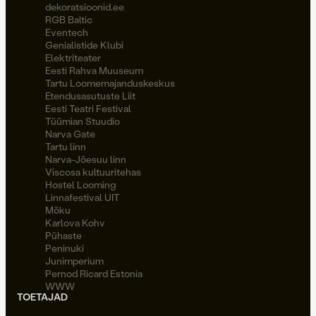
dekoratsioonid.ee
RGB Baltic
Eventech
Genialistide Klubi
Elektriteater
Eesti Rahva Muuseum
Tartu Loomemajanduskeskus
Etendusasutuste Liit
Eesti Teatri Festival
Tüümian Stuudio
Narva Gate
Tartu linn
Narva-Jõesuu linn
Viscosa kultuuritehas
Hostel Looming
Linnafestival UIT
Möku
Karlova Kohv
Pühaste
Peninuki
Junimperium
Pernod Ricard Estonia
WWW
TOETAJAD