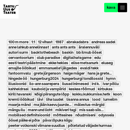
kava
100 m more
1:1
12 vihast
1987
abrakadabra
andreas aadel
anne lahkub annelinnast
ants ants ants
äralennuväli
autori surm
backtothebeach
baskin
bb ilmub öösel
cervantoorium
club paradise
digitalhatsgame
edu
eesti teatri päästmine
ekke hekles
elise metsanurk
eluaeg
emajõe ööbikud
emmanuelle'i jälgedes
evaldi tekk
fantoomvalu
grete jürgenson
haige mäger
hans ja grete...
hingede öö
hungerburg2024
hungerburgi tondilossid
hymn
illusioonid
ilo-ann saarepera
ilusad inimesed
ird k.
ivar põllu
kahheldraal
kauboid ja vampiirid
keskea rõõmud
kirbukas
kirill havanski
kõigi piirangute lõpp
kokku.kukkumise.hetk
koon
kremli ööbikud
lävi
liha luudel
lisanna annus
lood
lumeilm
maarja mänd
ma jään kaevu juurde...
mälestus-märgid
mängu ilu
mann und licht
mikiveri tagi
mis saab siis...
mobiilsed definitsioonid
mõtteaines
nõudmiseni
odysseia
öösel päike ei põle
päva lõpuks kiigu
peeter volkonski viimane suudlus
põletatud väljade hurmaa