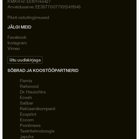
KMKR nr: EE101744427
Arveldusarve: EE357700771012411945
Pileti ostutingimused
JÄLGI MEID
Facebook
Instagram
Vimeo
liitu uudiskirjaga
SÕBRAD JA KOOSTÖÖPARTNERID
Fienta
Raitwood
Dr. Hauschka
Ecosh
Salibar
Reklaamikompanii
Ecoprint
Eccom
Postimees
Teatritehnoloogia
.japuha