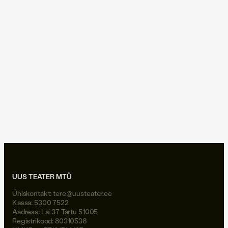
vahevald
25.05.2018
|
Klassikaraadio, Delta
Klassikaraadio Delta: Martin
Rästa installatsioon
"Vahevald"
vahevald
UUS TEATER MTÜ
Ühiskontakt:
tere@uusteater.ee
Kassa: 5300 7522
Aadress: Lai 37 Tartu 51005
Registrikood: 80310536