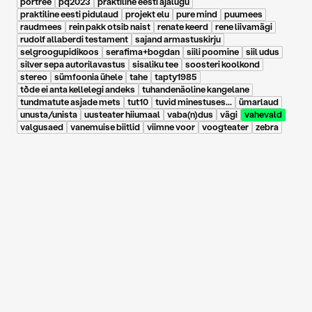
portree
pq2023
praktiline eesti ajalugu
praktiline eesti pidulaud
projekt elu
pure mind
puumees
raudmees
rein pakk otsib naist
renate keerd
rene liivamägi
rudolf allaberdi testament
sajand armastuskirju
selgroogupidikoos
serafima+bogdan
siili poomine
siil udus
silver sepa autorilavastus
sisaliku tee
soosteri koolkond
stereo
sümfoonia ühele
tahe
tapty1985
tõde ei anta kellelegi andeks
tuhandenäoline kangelane
tundmatute asjade mets
tut10
tuvid minestuses...
ümarlaud
unusta/unista
uusteater hiiumaal
vaba(n)dus
vägi
vahevald
valgusaed
vanemuise biitlid
viimne voor
voogteater
zebra
14.09.2018
|
EPL, Keiu Virro
EPL: “Vahevald” ehk
surmajärgsed
kogemused Tartu
Uues Teatris