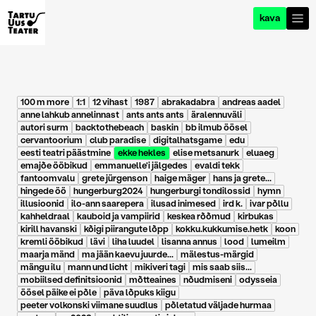
kava
100 m more
1:1
12 vihast
1987
abrakadabra
andreas aadel
anne lahkub annelinnast
ants ants ants
äralennuväli
autori surm
backtothebeach
baskin
bb ilmub öösel
cervantoorium
club paradise
digitalhatsgame
edu
eesti teatri päästmine
ekke hekles
elise metsanurk
eluaeg
emajõe ööbikud
emmanuelle'i jälgedes
evaldi tekk
fantoomvalu
grete jürgenson
haige mäger
hans ja grete...
hingede öö
hungerburg2024
hungerburgi tondilossid
hymn
illusioonid
ilo-ann saarepera
ilusad inimesed
ird k.
ivar põllu
kahheldraal
kauboid ja vampiirid
keskea rõõmud
kirbukas
kirill havanski
kõigi piirangute lõpp
kokku.kukkumise.hetk
koon
kremli ööbikud
lävi
liha luudel
lisanna annus
lood
lumeilm
maarja mänd
ma jään kaevu juurde...
mälestus-märgid
mängu ilu
mann und licht
mikiveri tagi
mis saab siis...
mobiilsed definitsioonid
mõtteaines
nõudmiseni
odysseia
öösel päike ei põle
päva lõpuks kiigu
peeter volkonski viimane suudlus
põletatud väljade hurmaa