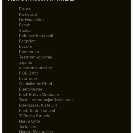
Fienta
Raitwood
Dr. Hauschka
Ecosh
Salibar
Reklaamikompanii
Ecoprint
Eccom
Postimees
Teatritehnoloogia
.japuha
dekoratsioonid.ee
RGB Baltic
Eventech
Genialistide Klubi
Elektriteater
Eesti Rahva Muuseum
Tartu Loomemajanduskeskus
Etendusasutuste Liit
Eesti Teatri Festival
Tüümian Stuudio
Narva Gate
Tartu linn
Narva-Jõesuu linn