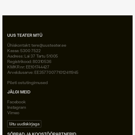
UUS TEATER MTÜ
Ühiskontakt:
tere@uusteater.ee
Kassa: 5300 7522
Aadress: Lai 37 Tartu 51005
Registrikood: 80310536
KMKR nr: EE101744427
Arveldusarve: EE357700771012411945
Pileti ostutingimused
JÄLGI MEID
Facebook
Instagram
Vimeo
liitu uudiskirjaga
SÕBRAD JA KOOSTÖÖPARTNERID