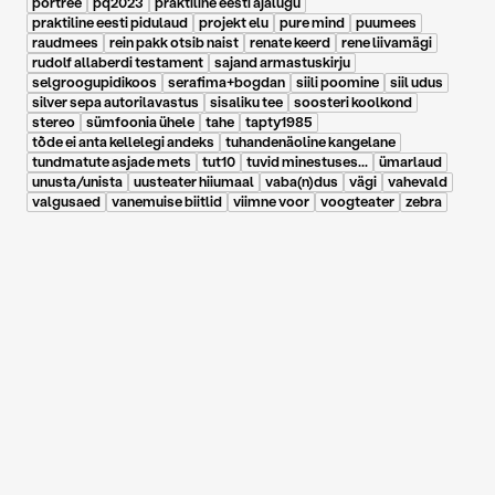
portree
pq2023
praktiline eesti ajalugu
praktiline eesti pidulaud
projekt elu
pure mind
puumees
raudmees
rein pakk otsib naist
renate keerd
rene liivamägi
rudolf allaberdi testament
sajand armastuskirju
selgroogupidikoos
serafima+bogdan
siili poomine
siil udus
silver sepa autorilavastus
sisaliku tee
soosteri koolkond
stereo
sümfoonia ühele
tahe
tapty1985
tõde ei anta kellelegi andeks
tuhandenäoline kangelane
tundmatute asjade mets
tut10
tuvid minestuses...
ümarlaud
unusta/unista
uusteater hiiumaal
vaba(n)dus
vägi
vahevald
valgusaed
vanemuise biitlid
viimne voor
voogteater
zebra
18.06.2024
EKKE MÄRTEN
HEKLES (26.09.1997 –
04.06.2024)
ekke hekles