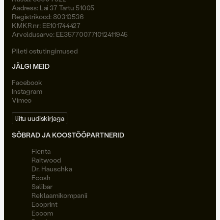
Aadress: Lai 37 Tartu 51005
Registrikood: 80310536
KMKR nr: EE101744427
Arveldusarve: EE357700771012411945
Pileti ostutingimused
JÄLGI MEID
Facebook
Instagram
Vimeo
liitu uudiskirjaga
SÕBRAD JA KOOSTÖÖPARTNERID
Fienta
Raitwood
Dr. Hauschka
Ecosh
Salibar
Reklaamikompanii
Ecoprint
Eccom