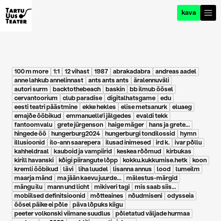
kava
100 m more
1:1
12 vihast
1987
abrakadabra
andreas aadel
anne lahkub annelinnast
ants ants ants
äralennuväli
autori surm
backtothebeach
baskin
bb ilmub öösel
cervantoorium
club paradise
digitalhatsgame
edu
eesti teatri päästmine
ekke hekles
elise metsanurk
eluaeg
emajõe ööbikud
emmanuelle'i jälgedes
evaldi tekk
fantoomvalu
grete jürgenson
haige mäger
hans ja grete...
hingede öö
hungerburg2024
hungerburgi tondilossid
hymn
illusioonid
ilo-ann saarepera
ilusad inimesed
ird k.
ivar põllu
kahheldraal
kauboid ja vampiirid
keskea rõõmud
kirbukas
kirill havanski
kõigi piirangute lõpp
kokku.kukkumise.hetk
koon
kremli ööbikud
lävi
liha luudel
lisanna annus
lood
lumeilm
maarja mänd
ma jään kaevu juurde...
mälestus-märgid
mängu ilu
mann und licht
mikiveri tagi
mis saab siis...
mobiilsed definitsioonid
mõtteaines
nõudmiseni
odysseia
öösel päike ei põle
päva lõpuks kiigu
peeter volkonski viimane suudlus
põletatud väljade hurmaa