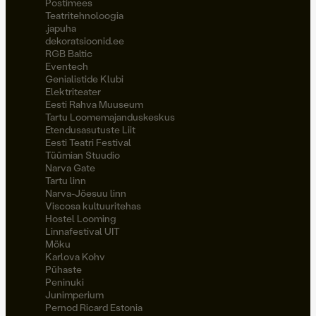
Postimees
Teatritehnoloogia
.japuha
dekoratsioonid.ee
RGB Baltic
Eventech
Genialistide Klubi
Elektriteater
Eesti Rahva Muuseum
Tartu Loomemajanduskeskus
Etendusasutuste Liit
Eesti Teatri Festival
Tüümian Stuudio
Narva Gate
Tartu linn
Narva-Jõesuu linn
Viscosa kultuuritehas
Hostel Looming
Linnafestival UIT
Möku
Karlova Kohv
Pühaste
Peninuki
Junimperium
Pernod Ricard Estonia