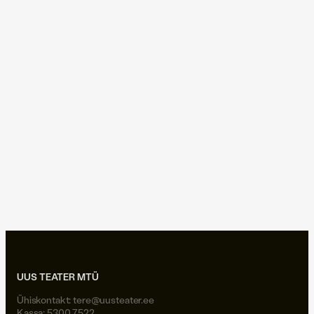
uusteater hiiumaal
soosteri koolkond
tuhandenäoline kangelane
tapty1985
ivar põllu
ilo-ann saarepera
08.06.2026
|
Vikerraadio: Vikerhommik
Vikerraadio ⟩ Viscosa
kultuuritehase juht: see ei ole
ettevõtlusvorm, mis kedagi
rikkaks teeb
uusteater hiiumaal
UUS TEATER MTÜ
Ühiskontakt:
tere@uusteater.ee
Kassa: 5300 7522