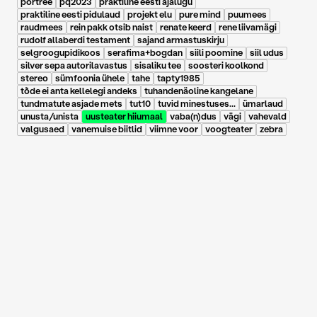
portree
pq2023
praktiline eesti ajalugu
praktiline eesti pidulaud
projekt elu
pure mind
puumees
raudmees
rein pakk otsib naist
renate keerd
rene liivamägi
rudolf allaberdi testament
sajand armastuskirju
selgroogupidikoos
serafima+bogdan
siili poomine
siil udus
silver sepa autorilavastus
sisaliku tee
soosteri koolkond
stereo
sümfoonia ühele
tahe
tapty1985
tõde ei anta kellelegi andeks
tuhandenäoline kangelane
tundmatute asjade mets
tut10
tuvid minestuses...
ümarlaud
unusta/unista
uusteater hiiumaal
vaba(n)dus
vägi
vahevald
valgusaed
vanemuise biitlid
viimne voor
voogteater
zebra
17.06.2026
|
Klassikaraadio: Delta
Aurora Ruus ⟩ Ivar
Põllu: armastame
varemeid, hävingut ja
selle kõige poeetikat