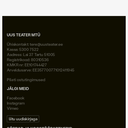
UUS TEATER MTÜ
Ühiskontakt:
tere@uusteater.ee
Kassa: 5300 7522
Aadress: Lai 37 Tartu 51005
Registrikood: 80310536
KMKR nr: EE101744427
Arveldusarve: EE357700771012411945
Pileti ostutingimused
JÄLGI MEID
Facebook
Instagram
Vimeo
liitu uudiskirjaga