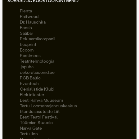
SÕBRAD JA KOOSTÖÖPARTNERID
Fienta
Raitwood
Dr. Hauschka
Ecosh
Salibar
Reklaamikompanii
Ecoprint
Eccom
Postimees
Teatritehnoloogia
.japuha
dekoratsioonid.ee
RGB Baltic
Eventech
Genialistide Klubi
Elektriteater
Eesti Rahva Muuseum
Tartu Loomemajanduskeskus
Etendusasutuste Liit
Eesti Teatri Festival
Tüümian Stuudio
Narva Gate
Tartu linn