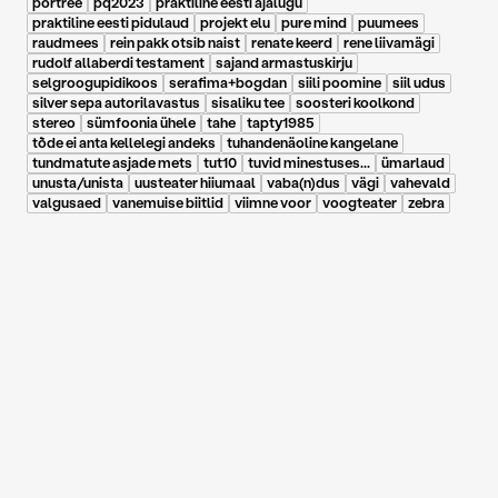
portree
pq2023
praktiline eesti ajalugu
praktiline eesti pidulaud
projekt elu
pure mind
puumees
raudmees
rein pakk otsib naist
renate keerd
rene liivamägi
rudolf allaberdi testament
sajand armastuskirju
selgroogupidikoos
serafima+bogdan
siili poomine
siil udus
silver sepa autorilavastus
sisaliku tee
soosteri koolkond
stereo
sümfoonia ühele
tahe
tapty1985
tõde ei anta kellelegi andeks
tuhandenäoline kangelane
tundmatute asjade mets
tut10
tuvid minestuses...
ümarlaud
unusta/unista
uusteater hiiumaal
vaba(n)dus
vägi
vahevald
valgusaed
vanemuise biitlid
viimne voor
voogteater
zebra
26.04.2023
|
Johanna Rannik, Eesti Päevaleht
Johanna
Rannik/Arvustus. Laua
taga on igatsusele
alati koht