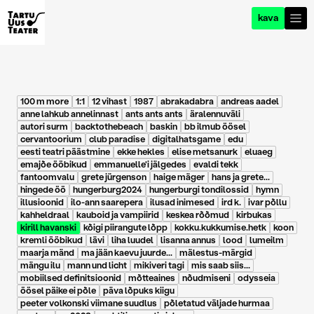
kava
100 m more
1:1
12 vihast
1987
abrakadabra
andreas aadel
anne lahkub annelinnast
ants ants ants
äralennuväli
autori surm
backtothebeach
baskin
bb ilmub öösel
cervantoorium
club paradise
digitalhatsgame
edu
eesti teatri päästmine
ekke hekles
elise metsanurk
eluaeg
emajõe ööbikud
emmanuelle'i jälgedes
evaldi tekk
fantoomvalu
grete jürgenson
haige mäger
hans ja grete...
hingede öö
hungerburg2024
hungerburgi tondilossid
hymn
illusioonid
ilo-ann saarepera
ilusad inimesed
ird k.
ivar põllu
kahheldraal
kauboid ja vampiirid
keskea rõõmud
kirbukas
kirill havanski
kõigi piirangute lõpp
kokku.kukkumise.hetk
koon
kremli ööbikud
lävi
liha luudel
lisanna annus
lood
lumeilm
maarja mänd
ma jään kaevu juurde...
mälestus-märgid
mängu ilu
mann und licht
mikiveri tagi
mis saab siis...
mobiilsed definitsioonid
mõtteaines
nõudmiseni
odysseia
öösel päike ei põle
päva lõpuks kiigu
peeter volkonski viimane suudlus
põletatud väljade hurmaa