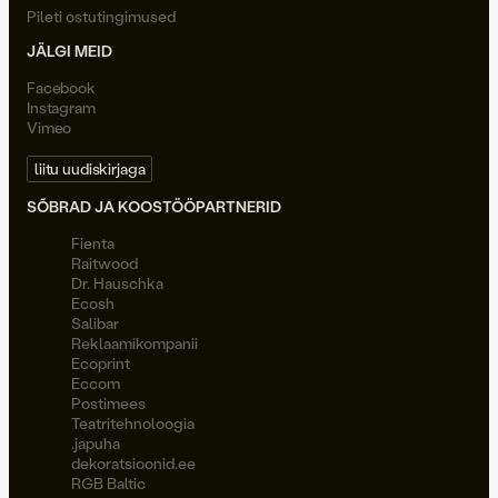
Pileti ostutingimused
JÄLGI MEID
Facebook
Instagram
Vimeo
liitu uudiskirjaga
SÕBRAD JA KOOSTÖÖPARTNERID
Fienta
Raitwood
Dr. Hauschka
Ecosh
Salibar
Reklaamikompanii
Ecoprint
Eccom
Postimees
Teatritehnoloogia
.japuha
dekoratsioonid.ee
RGB Baltic