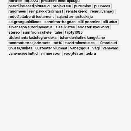
portree
pq2023
praktiline eesti ajalugu
praktiline eesti pidulaud
projekt elu
pure mind
puumees
raudmees
rein pakk otsib naist
renate keerd
rene liivamägi
rudolf allaberdi testament
sajand armastuskirju
selgroogupidikoos
serafima+bogdan
siili poomine
siil udus
silver sepa autorilavastus
sisaliku tee
soosteri koolkond
stereo
sümfoonia ühele
tahe
tapty1985
tõde ei anta kellelegi andeks
tuhandenäoline kangelane
tundmatute asjade mets
tut10
tuvid minestuses...
ümarlaud
unusta/unista
uusteater hiiumaal
vaba(n)dus
vägi
vahevald
vanemuise biitlid
viimne voor
voogteater
zebra
12.02.2020
Tartu linn: Selgunud on
Tartu Kultuurikandja
2019 nominendid
mobiilsed definitsioonid
emajõe ööbikud