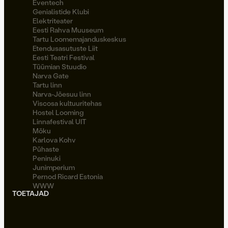
Eventech
Genialistide Klubi
Elektriteater
Eesti Rahva Muuseum
Tartu Loomemajanduskeskus
Etendusasutuste Liit
Eesti Teatri Festival
Tüümian Stuudio
Narva Gate
Tartu linn
Narva-Jõesuu linn
Viscosa kultuuritehas
Hostel Looming
Linnafestival UIT
Möku
Karlova Kohv
Pühaste
Peninuki
Junimperium
Pernod Ricard Estonia
WWW
TOETAJAD