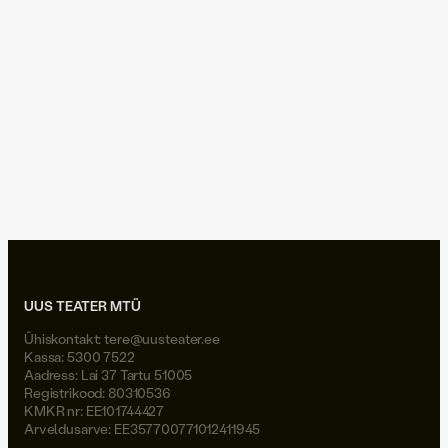
22.01.2019
|
Raimu Hanson, Tartu Postimees
Tartu Postimees: Ivar Põllu
lubab, et teater läheb üha
isiklikumaks
puumees
emajõe ööbikud
mobiilsed definitsioonid
kremli ööbikud
UUS TEATER MTÜ
Ühiskontakt:
tere@uusteater.ee
Kassa: 5300 7522
Aadress: Lai 37 Tartu 51005
Registrikood: 80310536
KMKR nr: EE101744427
Arveldusarve: EE357700771012411945