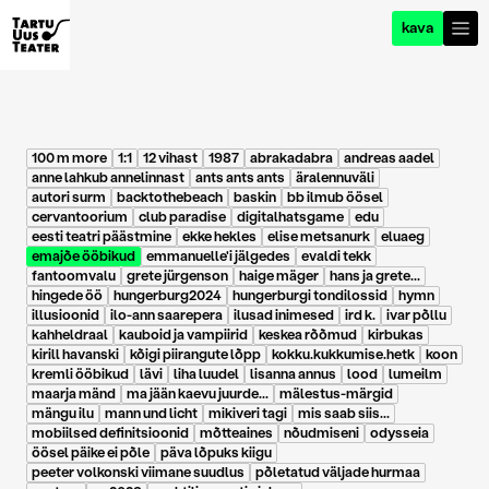
kava
100 m more
1:1
12 vihast
1987
abrakadabra
andreas aadel
anne lahkub annelinnast
ants ants ants
äralennuväli
autori surm
backtothebeach
baskin
bb ilmub öösel
cervantoorium
club paradise
digitalhatsgame
edu
eesti teatri päästmine
ekke hekles
elise metsanurk
eluaeg
emajõe ööbikud
emmanuelle'i jälgedes
evaldi tekk
fantoomvalu
grete jürgenson
haige mäger
hans ja grete...
hingede öö
hungerburg2024
hungerburgi tondilossid
hymn
illusioonid
ilo-ann saarepera
ilusad inimesed
ird k.
ivar põllu
kahheldraal
kauboid ja vampiirid
keskea rõõmud
kirbukas
kirill havanski
kõigi piirangute lõpp
kokku.kukkumise.hetk
koon
kremli ööbikud
lävi
liha luudel
lisanna annus
lood
lumeilm
maarja mänd
ma jään kaevu juurde...
mälestus-märgid
mängu ilu
mann und licht
mikiveri tagi
mis saab siis...
mobiilsed definitsioonid
mõtteaines
nõudmiseni
odysseia
öösel päike ei põle
päva lõpuks kiigu
peeter volkonski viimane suudlus
põletatud väljade hurmaa