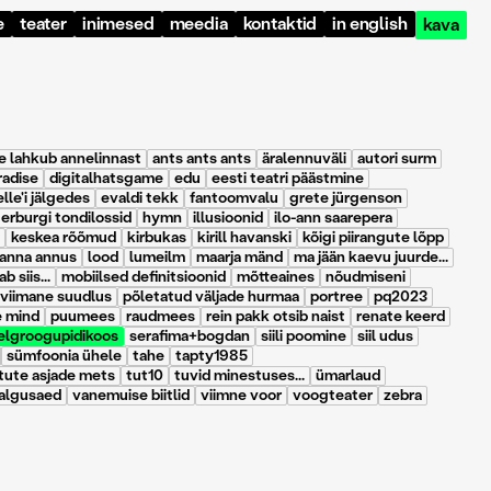
e
teater
inimesed
meedia
kontaktid
in english
kava
e lahkub annelinnast
ants ants ants
äralennuväli
autori surm
radise
digitalhatsgame
edu
eesti teatri päästmine
le'i jälgedes
evaldi tekk
fantoomvalu
grete jürgenson
erburgi tondilossid
hymn
illusioonid
ilo-ann saarepera
keskea rõõmud
kirbukas
kirill havanski
kõigi piirangute lõpp
sanna annus
lood
lumeilm
maarja mänd
ma jään kaevu juurde...
b siis...
mobiilsed definitsioonid
mõtteaines
nõudmiseni
 viimane suudlus
põletatud väljade hurmaa
portree
pq2023
e mind
puumees
raudmees
rein pakk otsib naist
renate keerd
elgroogupidikoos
serafima+bogdan
siili poomine
siil udus
sümfoonia ühele
tahe
tapty1985
ute asjade mets
tut10
tuvid minestuses...
ümarlaud
algusaed
vanemuise biitlid
viimne voor
voogteater
zebra