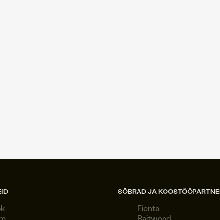
17.10.2014
|
**kultuur.err.ee, **
Gabriela Liivamägi kaadrid
lavastuse
"Selgroogupidikoos"
telgitagustest
selgroogupidikoos
EID
SÕBRAD JA KOOSTÖÖPARTNE
ok
Fienta
am
Raitwood