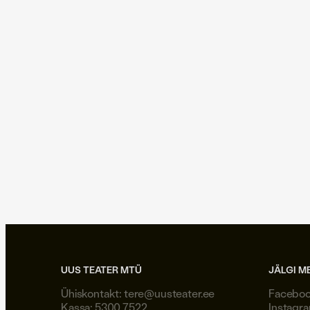
19.10.2014
|
**Vikerraadio, **
Urmas Vadi: Ahjualune
selgroogupidikoos
UUS TEATER MTÜ
JÄLGI M
Ühiskontakt:
tere@uusteater.ee
Facebo
Kassa: 5300 7522
Instagr