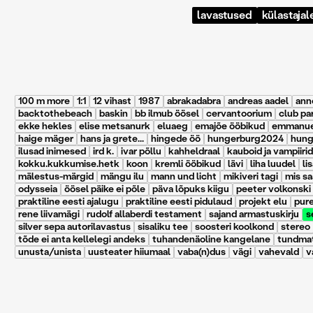
lavastused
külastajal
100 m more
1:1
12 vihast
1987
abrakadabra
andreas aadel
ann
backtothebeach
baskin
bb ilmub öösel
cervantoorium
club pa
ekke hekles
elise metsanurk
eluaeg
emajõe ööbikud
emmanuel
haige mäger
hans ja grete...
hingede öö
hungerburg2024
hung
ilusad inimesed
ird k.
ivar põllu
kahheldraal
kauboid ja vampiirid
kokku.kukkumise.hetk
koon
kremli ööbikud
lävi
liha luudel
li
mälestus-märgid
mängu ilu
mann und licht
mikiveri tagi
mis saa
odysseia
öösel päike ei põle
päva lõpuks kiigu
peeter volkonski
praktiline eesti ajalugu
praktiline eesti pidulaud
projekt elu
pur
rene liivamägi
rudolf allaberdi testament
sajand armastuskirju
s
silver sepa autorilavastus
sisaliku tee
soosteri koolkond
stereo
tõde ei anta kellelegi andeks
tuhandenäoline kangelane
tundmat
unusta/unista
uusteater hiiumaal
vaba(n)dus
vägi
vahevald
v