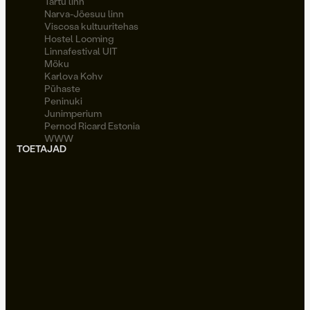
Tartu linn
Narva-Jõesuu linn
Viscosa kultuuritehas
Hostel Looming
Linnafestival UIT
Möku
Karlova Kohv
Pühaste
Peninuki
Junimperium
Pernod Ricard Estonia
WWW
TOETAJAD