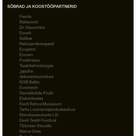
SÕBRAD JA KOOSTÖÖPARTNERID
Fienta
Raitwood
Dr. Hauschka
Ecosh
Salibar
Reklaamikompanii
Ecoprint
Eccom
Postimees
Teatritehnoloogia
.japuha
dekoratsioonid.ee
RGB Baltic
Eventech
Genialistide Klubi
Elektriteater
Eesti Rahva Muuseum
Tartu Loomemajanduskeskus
Etendusasutuste Liit
Eesti Teatri Festival
Tüümian Stuudio
Narva Gate