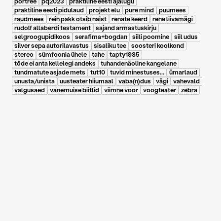
portree
pq2023
praktiline eesti ajalugu
praktiline eesti pidulaud
projekt elu
pure mind
puumees
raudmees
rein pakk otsib naist
renate keerd
rene liivamägi
rudolf allaberdi testament
sajand armastuskirju
selgroogupidikoos
serafima+bogdan
siili poomine
siil udus
silver sepa autorilavastus
sisaliku tee
soosteri koolkond
stereo
sümfoonia ühele
tahe
tapty1985
tõde ei anta kellelegi andeks
tuhandenäoline kangelane
tundmatute asjade mets
tut10
tuvid minestuses...
ümarlaud
unusta/unista
uusteater hiiumaal
vaba(n)dus
vägi
vahevald
valgusaed
vanemuise biitlid
viimne voor
voogteater
zebra
15.12.2017
Ivar Põllu
"Äralennuväli" Delta
saates
äralennuväli