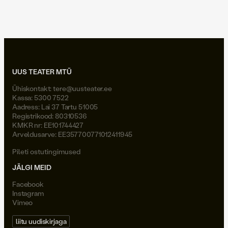
äralennuväli
UUS TEATER MTÜ
Ühiskontakt:
tere@uusteater.ee
Kassa: 5300 7522
Aadress: Lai 37 Tartu 51005
Registrikood: 80310536
KMKR nr: EE101744427
Arveldusarve: EE357700771012411945
Pileti ostutingimused
JÄLGI MEID
Facebook
Instagram
Vimeo
liitu uudiskirjaga