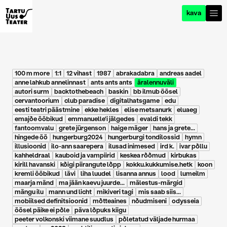
kava
100 m more
1:1
12 vihast
1987
abrakadabra
andreas aadel
anne lahkub annelinnast
ants ants ants
äralennuväli
autori surm
backtothebeach
baskin
bb ilmub öösel
cervantoorium
club paradise
digitalhatsgame
edu
eesti teatri päästmine
ekke hekles
elise metsanurk
eluaeg
emajõe ööbikud
emmanuelle'i jälgedes
evaldi tekk
fantoomvalu
grete jürgenson
haige mäger
hans ja grete...
hingede öö
hungerburg2024
hungerburgi tondilossid
hymn
illusioonid
ilo-ann saarepera
ilusad inimesed
ird k.
ivar põllu
kahheldraal
kauboid ja vampiirid
keskea rõõmud
kirbukas
kirill havanski
kõigi piirangute lõpp
kokku.kukkumise.hetk
koon
kremli ööbikud
lävi
liha luudel
lisanna annus
lood
lumeilm
maarja mänd
ma jään kaevu juurde...
mälestus-märgid
mängu ilu
mann und licht
mikiveri tagi
mis saab siis...
mobiilsed definitsioonid
mõtteaines
nõudmiseni
odysseia
öösel päike ei põle
päva lõpuks kiigu
peeter volkonski viimane suudlus
põletatud väljade hurmaa