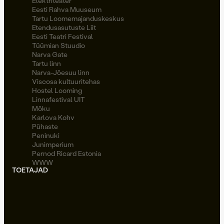
Elektriteater
Eesti Rahva Muuseum
Tartu Loomemajanduskeskus
Etendusasutuste Liit
Eesti Teatri Festival
Tüümian Stuudio
Narva Gate
Tartu linn
Narva-Jõesuu linn
Viscosa kultuuritehas
Hostel Looming
Linnafestival UIT
Möku
Karlova Kohv
Pühaste
Peninuki
Junimperium
Pernod Ricard Estonia
WWW
TOETAJAD