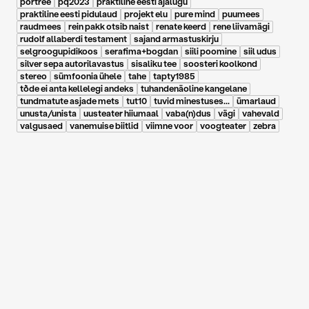
portree
pq2023
praktiline eesti ajalugu
praktiline eesti pidulaud
projekt elu
pure mind
puumees
raudmees
rein pakk otsib naist
renate keerd
rene liivamägi
rudolf allaberdi testament
sajand armastuskirju
selgroogupidikoos
serafima+bogdan
siili poomine
siil udus
silver sepa autorilavastus
sisaliku tee
soosteri koolkond
stereo
sümfoonia ühele
tahe
tapty1985
tõde ei anta kellelegi andeks
tuhandenäoline kangelane
tundmatute asjade mets
tut10
tuvid minestuses...
ümarlaud
unusta/unista
uusteater hiiumaal
vaba(n)dus
vägi
vahevald
valgusaed
vanemuise biitlid
viimne voor
voogteater
zebra
03.03.2025
|
Müürileht, Mele Pesti, 10. september 2024
Müürileht: Arvustus.
Mälestused, märgid,
meie. Eskapistlik retriit
Narva-Jõesuus