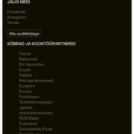
JÄLGI MEID
Facebook
Instagram
Vimeo
liitu uudiskirjaga
SÕBRAD JA KOOSTÖÖPARTNERID
Fienta
Raitwood
Dr. Hauschka
Ecosh
Salibar
Reklaamikompanii
Ecoprint
Eccom
Postimees
Teatritehnoloogia
.japuha
dekoratsioonid.ee
RGB Baltic
Eventech
Genialistide Klubi