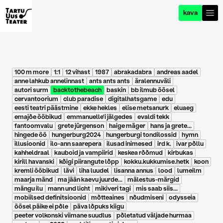
kava
100 m more
1:1
12 vihast
1987
abrakadabra
andreas aadel
anne lahkub annelinnast
ants ants ants
äralennuväli
autori surm
backtothebeach
baskin
bb ilmub öösel
cervantoorium
club paradise
digitalhatsgame
edu
eesti teatri päästmine
ekke hekles
elise metsanurk
eluaeg
emajõe ööbikud
emmanuelle'i jälgedes
evaldi tekk
fantoomvalu
grete jürgenson
haige mäger
hans ja grete...
hingede öö
hungerburg2024
hungerburgi tondilossid
hymn
illusioonid
ilo-ann saarepera
ilusad inimesed
ird k.
ivar põllu
kahheldraal
kauboid ja vampiirid
keskea rõõmud
kirbukas
kirill havanski
kõigi piirangute lõpp
kokku.kukkumise.hetk
koon
kremli ööbikud
lävi
liha luudel
lisanna annus
lood
lumeilm
maarja mänd
ma jään kaevu juurde...
mälestus-märgid
mängu ilu
mann und licht
mikiveri tagi
mis saab siis...
mobiilsed definitsioonid
mõtteaines
nõudmiseni
odysseia
öösel päike ei põle
päva lõpuks kiigu
peeter volkonski viimane suudlus
põletatud väljade hurmaa