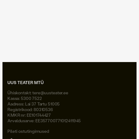
12.02.2024
Joel Väli rannalavastus
backtothebeach
hungerburg2024
backtothebeach
UUS TEATER MTÜ
Ühiskontakt:
tere@uusteater.ee
Kassa: 5300 7522
Aadress: Lai 37 Tartu 51005
Registrikood: 80310536
KMKR nr: EE101744427
Arveldusarve: EE357700771012411945
Pileti ostutingimused