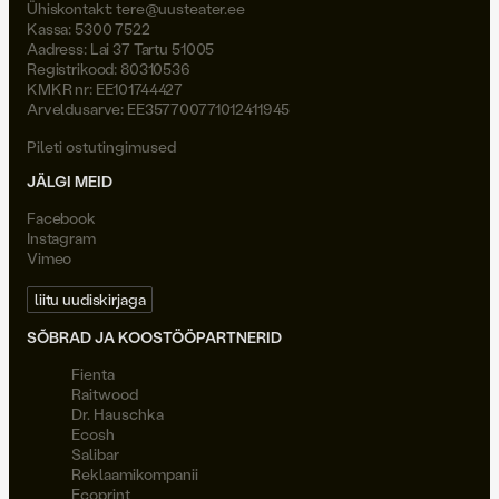
Ühiskontakt:
tere@uusteater.ee
Kassa: 5300 7522
Aadress: Lai 37 Tartu 51005
Registrikood: 80310536
KMKR nr: EE101744427
Arveldusarve: EE357700771012411945
Pileti ostutingimused
JÄLGI MEID
Facebook
Instagram
Vimeo
liitu uudiskirjaga
SÕBRAD JA KOOSTÖÖPARTNERID
Fienta
Raitwood
Dr. Hauschka
Ecosh
Salibar
Reklaamikompanii
Ecoprint