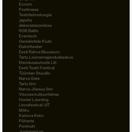
Eccom
Postimees
Teatritehnoloogia
.japuha
dekoratsioonid.ee
RGB Baltic
Eventech
Genialistide Klubi
Elektriteater
Eesti Rahva Muuseum
Tartu Loomemajanduskeskus
Etendusasutuste Liit
Eesti Teatri Festival
Tüümian Stuudio
Narva Gate
Tartu linn
Narva-Jõesuu linn
Viscosa kultuuritehas
Hostel Looming
Linnafestival UIT
Möku
Karlova Kohv
Pühaste
Peninuki
Junimperium