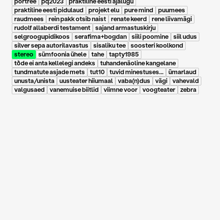
portree
pq2023
praktiline eesti ajalugu
praktiline eesti pidulaud
projekt elu
pure mind
puumees
raudmees
rein pakk otsib naist
renate keerd
rene liivamägi
rudolf allaberdi testament
sajand armastuskirju
selgroogupidikoos
serafima+bogdan
siili poomine
siil udus
silver sepa autorilavastus
sisaliku tee
soosteri koolkond
stereo
sümfoonia ühele
tahe
tapty1985
tõde ei anta kellelegi andeks
tuhandenäoline kangelane
tundmatute asjade mets
tut10
tuvid minestuses...
ümarlaud
unusta/unista
uusteater hiiumaal
vaba(n)dus
vägi
vahevald
valgusaed
vanemuise biitlid
viimne voor
voogteater
zebra
19.10.2022
Kerli Jõgi/Tartu
Postimees: Ilma
sõnadeta vaatemäng
inimeste ja asjade