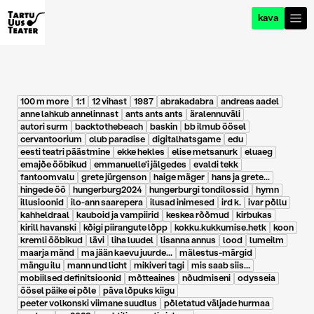
kava
100 m more
1:1
12 vihast
1987
abrakadabra
andreas aadel
anne lahkub annelinnast
ants ants ants
äralennuväli
autori surm
backtothebeach
baskin
bb ilmub öösel
cervantoorium
club paradise
digitalhatsgame
edu
eesti teatri päästmine
ekke hekles
elise metsanurk
eluaeg
emajõe ööbikud
emmanuelle'i jälgedes
evaldi tekk
fantoomvalu
grete jürgenson
haige mäger
hans ja grete...
hingede öö
hungerburg2024
hungerburgi tondilossid
hymn
illusioonid
ilo-ann saarepera
ilusad inimesed
ird k.
ivar põllu
kahheldraal
kauboid ja vampiirid
keskea rõõmud
kirbukas
kirill havanski
kõigi piirangute lõpp
kokku.kukkumise.hetk
koon
kremli ööbikud
lävi
liha luudel
lisanna annus
lood
lumeilm
maarja mänd
ma jään kaevu juurde...
mälestus-märgid
mängu ilu
mann und licht
mikiveri tagi
mis saab siis...
mobiilsed definitsioonid
mõtteaines
nõudmiseni
odysseia
öösel päike ei põle
päva lõpuks kiigu
peeter volkonski viimane suudlus
põletatud väljade hurmaa