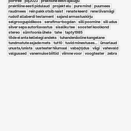
portree
pq2023
praktiline eesti ajalugu
praktiline eesti pidulaud
projekt elu
pure mind
puumees
raudmees
rein pakk otsib naist
renate keerd
rene liivamägi
rudolf allaberdi testament
sajand armastuskirju
selgroogupidikoos
serafima+bogdan
siili poomine
siil udus
silver sepa autorilavastus
sisaliku tee
soosteri koolkond
stereo
sümfoonia ühele
tahe
tapty1985
tõde ei anta kellelegi andeks
tuhandenäoline kangelane
tundmatute asjade mets
tut10
tuvid minestuses...
ümarlaud
unusta/unista
uusteater hiiumaal
vaba(n)dus
vägi
vahevald
valgusaed
vanemuise biitlid
viimne voor
voogteater
zebra
15.12.2017
|
Teater. Muusika. Kino. 2011 6/7
Pille-Riin Purje: Sinuga
on teine lugu
peeter volkonski viimane suudlus
rein pakk otsib naist