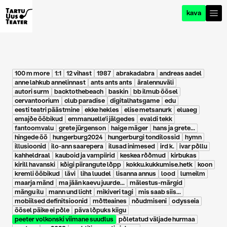
kava
100 m more
1:1
12 vihast
1987
abrakadabra
andreas aadel
anne lahkub annelinnast
ants ants ants
äralennuväli
autori surm
backtothebeach
baskin
bb ilmub öösel
cervantoorium
club paradise
digitalhatsgame
edu
eesti teatri päästmine
ekke hekles
elise metsanurk
eluaeg
emajõe ööbikud
emmanuelle'i jälgedes
evaldi tekk
fantoomvalu
grete jürgenson
haige mäger
hans ja grete...
hingede öö
hungerburg2024
hungerburgi tondilossid
hymn
illusioonid
ilo-ann saarepera
ilusad inimesed
ird k.
ivar põllu
kahheldraal
kauboid ja vampiirid
keskea rõõmud
kirbukas
kirill havanski
kõigi piirangute lõpp
kokku.kukkumise.hetk
koon
kremli ööbikud
lävi
liha luudel
lisanna annus
lood
lumeilm
maarja mänd
ma jään kaevu juurde...
mälestus-märgid
mängu ilu
mann und licht
mikiveri tagi
mis saab siis...
mobiilsed definitsioonid
mõtteaines
nõudmiseni
odysseia
öösel päike ei põle
päva lõpuks kiigu
peeter volkonski viimane suudlus
põletatud väljade hurmaa