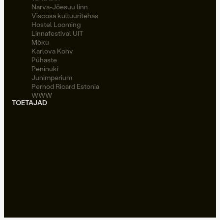
Narva-Jõesuu linn
Viscosa kultuuritehas
Hostel Looming
Linnafestival UIT
Möku
Karlova Kohv
Pühaste
Peninuki
Junimperium
Pernod Ricard Estonia
WWW
TOETAJAD