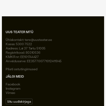
peeter volkonski viimane suudlus
UUS TEATER MTÜ
Ühiskontakt:
tere@uusteater.ee
Kassa: 5300 7522
Aadress: Lai 37 Tartu 51005
Registrikood: 80310536
KMKR nr: EE101744427
Arveldusarve: EE357700771012411945
Pileti ostutingimused
JÄLGI MEID
Facebook
Instagram
Vimeo
liitu uudiskirjaga