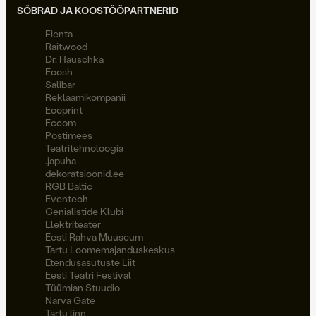
SÕBRAD JA KOOSTÖÖPARTNERID
Fienta
Raitwood
Dr. Hauschka
Ecosh
Salibar
Reklaamikompanii
Ecoprint
Eccom
Postimees
Teatritehnoloogia
.japuha
dekoratsioonid.ee
RGB Baltic
Eventech
Genialistide Klubi
Elektriteater
Eesti Rahva Muuseum
Tartu Loomemajanduskeskus
Etendusasutuste Liit
Eesti Teatri Festival
Tüümian Stuudio
Narva Gate
Tartu linn