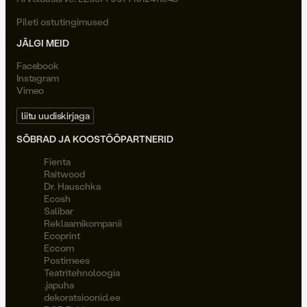
Pileti ostutingimused
JÄLGI MEID
Facebook
Instagram
Vimeo
liitu uudiskirjaga
SÕBRAD JA KOOSTÖÖPARTNERID
Fienta
Raitwood
Dr. Hauschka
Ecosh
Salibar
Reklaamikompanii
Ecoprint
Eccom
Postimees
Teatritehnoloogia
.japuha
dekoratsioonid.ee