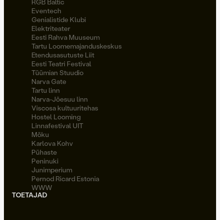
RGB Baltic
Eventech
Genialistide Klubi
Elektriteater
Eesti Rahva Muuseum
Tartu Loomemajanduskeskus
Etendusasutuste Liit
Eesti Teatri Festival
Tüümian Stuudio
Narva Gate
Tartu linn
Narva-Jõesuu linn
Viscosa kultuuritehas
Hostel Looming
Linnafestival UIT
Möku
Karlova Kohv
Pühaste
Peninuki
Junimperium
Pernod Ricard Estonia
WWW
TOETAJAD