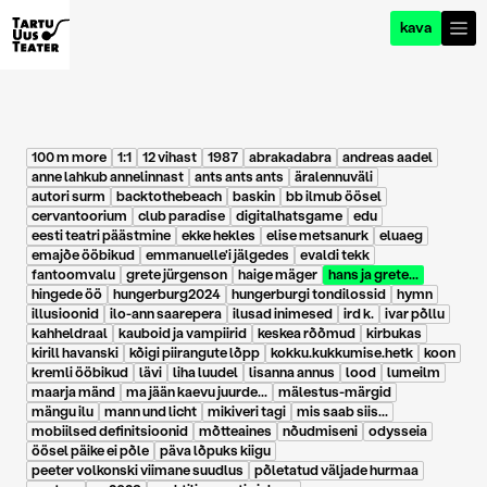
kava
100 m more
1:1
12 vihast
1987
abrakadabra
andreas aadel
anne lahkub annelinnast
ants ants ants
äralennuväli
autori surm
backtothebeach
baskin
bb ilmub öösel
cervantoorium
club paradise
digitalhatsgame
edu
eesti teatri päästmine
ekke hekles
elise metsanurk
eluaeg
emajõe ööbikud
emmanuelle'i jälgedes
evaldi tekk
fantoomvalu
grete jürgenson
haige mäger
hans ja grete...
hingede öö
hungerburg2024
hungerburgi tondilossid
hymn
illusioonid
ilo-ann saarepera
ilusad inimesed
ird k.
ivar põllu
kahheldraal
kauboid ja vampiirid
keskea rõõmud
kirbukas
kirill havanski
kõigi piirangute lõpp
kokku.kukkumise.hetk
koon
kremli ööbikud
lävi
liha luudel
lisanna annus
lood
lumeilm
maarja mänd
ma jään kaevu juurde...
mälestus-märgid
mängu ilu
mann und licht
mikiveri tagi
mis saab siis...
mobiilsed definitsioonid
mõtteaines
nõudmiseni
odysseia
öösel päike ei põle
päva lõpuks kiigu
peeter volkonski viimane suudlus
põletatud väljade hurmaa