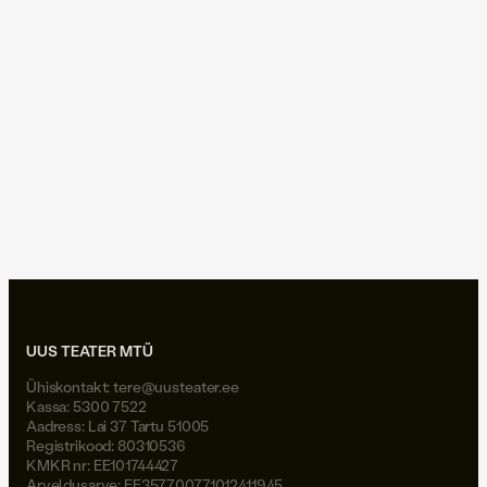
hans ja grete...
26.09.2012
|
Tartu Postimees
Raimu Hanson: Varjudemäng
toob saali põnevust
hans ja grete...
UUS TEATER MTÜ
Ühiskontakt:
tere@uusteater.ee
Kassa: 5300 7522
Aadress: Lai 37 Tartu 51005
Registrikood: 80310536
KMKR nr: EE101744427
Arveldusarve: EE357700771012411945