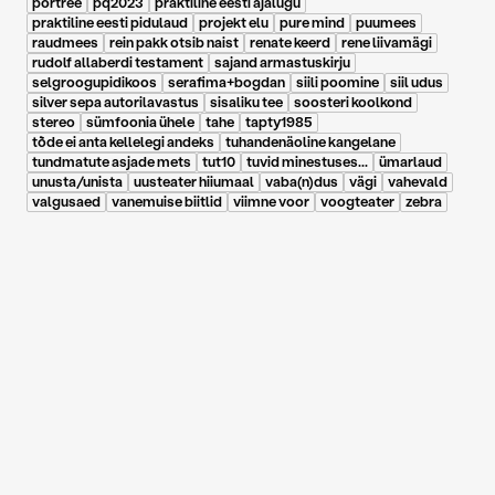
portree
pq2023
praktiline eesti ajalugu
praktiline eesti pidulaud
projekt elu
pure mind
puumees
raudmees
rein pakk otsib naist
renate keerd
rene liivamägi
rudolf allaberdi testament
sajand armastuskirju
selgroogupidikoos
serafima+bogdan
siili poomine
siil udus
silver sepa autorilavastus
sisaliku tee
soosteri koolkond
stereo
sümfoonia ühele
tahe
tapty1985
tõde ei anta kellelegi andeks
tuhandenäoline kangelane
tundmatute asjade mets
tut10
tuvid minestuses...
ümarlaud
unusta/unista
uusteater hiiumaal
vaba(n)dus
vägi
vahevald
valgusaed
vanemuise biitlid
viimne voor
voogteater
zebra
17.01.2014
|
Sirp
Rait Avestik: Vaene ja
varimajanduslik noore
vaataja off-off-teater
hans ja grete...