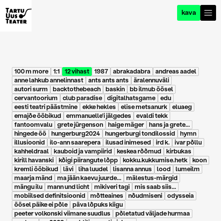
kava
100 m more
1:1
12 vihast
1987
abrakadabra
andreas aadel
anne lahkub annelinnast
ants ants ants
äralennuväli
autori surm
backtothebeach
baskin
bb ilmub öösel
cervantoorium
club paradise
digitalhatsgame
edu
eesti teatri päästmine
ekke hekles
elise metsanurk
eluaeg
emajõe ööbikud
emmanuelle'i jälgedes
evaldi tekk
fantoomvalu
grete jürgenson
haige mäger
hans ja grete...
hingede öö
hungerburg2024
hungerburgi tondilossid
hymn
illusioonid
ilo-ann saarepera
ilusad inimesed
ird k.
ivar põllu
kahheldraal
kauboid ja vampiirid
keskea rõõmud
kirbukas
kirill havanski
kõigi piirangute lõpp
kokku.kukkumise.hetk
koon
kremli ööbikud
lävi
liha luudel
lisanna annus
lood
lumeilm
maarja mänd
ma jään kaevu juurde...
mälestus-märgid
mängu ilu
mann und licht
mikiveri tagi
mis saab siis...
mobiilsed definitsioonid
mõtteaines
nõudmiseni
odysseia
öösel päike ei põle
päva lõpuks kiigu
peeter volkonski viimane suudlus
põletatud väljade hurmaa