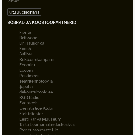
Vimeo
liitu uudiskirjaga
SÕBRAD JA KOOSTÖÖPARTNERID
Fienta
Raitwood
Dr. Hauschka
Ecosh
Salibar
Reklaamikompanii
Ecoprint
Eccom
Postimees
Teatritehnoloogia
.japuha
dekoratsioonid.ee
RGB Baltic
Eventech
Genialistide Klubi
Elektriteater
Eesti Rahva Muuseum
Tartu Loomemajanduskeskus
Etendusasutuste Liit