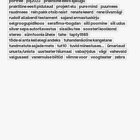
portree
pq2023
praktiline eesti ajalugu
praktiline eesti pidulaud
projekt elu
pure mind
puumees
raudmees
rein pakk otsib naist
renate keerd
rene liivamägi
rudolf allaberdi testament
sajand armastuskirju
selgroogupidikoos
serafima+bogdan
siili poomine
siil udus
silver sepa autorilavastus
sisaliku tee
soosteri koolkond
stereo
sümfoonia ühele
tahe
tapty1985
tõde ei anta kellelegi andeks
tuhandenäoline kangelane
tundmatute asjade mets
tut10
tuvid minestuses...
ümarlaud
unusta/unista
uusteater hiiumaal
vaba(n)dus
vägi
vahevald
valgusaed
vanemuise biitlid
viimne voor
voogteater
zebra
22.05.2018
|
Eesti Päevaleht, Keiu Virro
Keiu Virro/EPL: 12
vihast
vandekohtunikku ühist
seisukohta otsimas