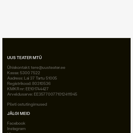
Pabarčius: Eesti teatrikool
tundus põnevam
12 vihast
UUS TEATER MTÜ
Ühiskontakt:
tere@uusteater.ee
Kassa: 5300 7522
Aadress: Lai 37 Tartu 51005
Registrikood: 80310536
KMKR nr: EE101744427
Arveldusarve: EE357700771012411945
Pileti ostutingimused
JÄLGI MEID
Facebook
Instagram