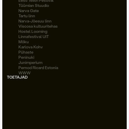
Eesti Teatri Festival
Tüümian Stuudio
Narva Gate
Tartu linn
Narva-Jõesuu linn
Viscosa kultuuritehas
Hostel Looming
Linnafestival UIT
Möku
Karlova Kohv
Pühaste
Peninuki
Junimperium
Pernod Ricard Estonia
WWW
TOETAJAD