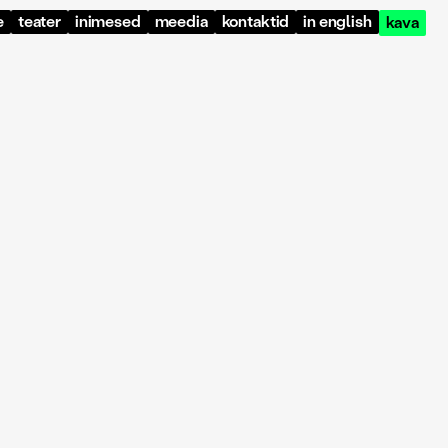
e
teater
inimesed
meedia
kontaktid
in english
kava