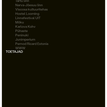
Tartu linn
Narva-Jõesuu linn
Viscosa kultuuritehas
Hostel Looming
Linnafestival UIT
Möku
Karlova Kohv
Pühaste
Peninuki
Junimperium
Pernod Ricard Estonia
WWW
TOETAJAD