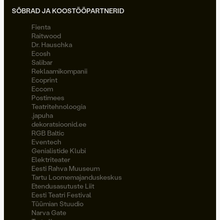
SÕBRAD JA KOOSTÖÖPARTNERID
Fienta
Raitwood
Dr. Hauschka
Ecosh
Salibar
Reklaamikompanii
Ecoprint
Eccom
Postimees
Teatritehnoloogia
.japuha
dekoratsioonid.ee
RGB Baltic
Eventech
Genialistide Klubi
Elektriteater
Eesti Rahva Muuseum
Tartu Loomemajanduskeskus
Etendusasutuste Liit
Eesti Teatri Festival
Tüümian Stuudio
Narva Gate