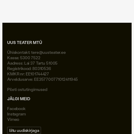
Joel Väli
UUS TEATER MTÜ
Ühiskontakt:
tere@uusteater.ee
Kassa: 5300 7522
Aadress: Lai 37 Tartu 51005
Registrikood: 80310536
KMKR nr: EE101744427
Arveldusarve: EE357700771012411945
Pileti ostutingimused
JÄLGI MEID
Facebook
Instagram
Vimeo
liitu uudiskirjaga