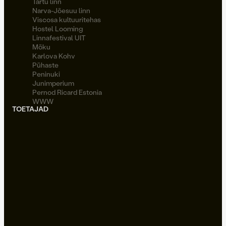
Tartu linn
Narva-Jõesuu linn
Viscosa kultuuritehas
Hostel Looming
Linnafestival UIT
Möku
Karlova Kohv
Pühaste
Peninuki
Junimperium
Pernod Ricard Estonia
WWW
TOETAJAD