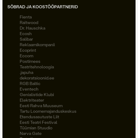
SÕBRAD JA KOOSTÖÖPARTNERID
Fienta
Raitwood
Dr. Hauschka
Ecosh
Salibar
Reklaamikompanii
Ecoprint
Eccom
Postimees
Teatritehnoloogia
.japuha
dekoratsioonid.ee
RGB Baltic
Eventech
Genialistide Klubi
Elektriteater
Eesti Rahva Muuseum
Tartu Loomemajanduskeskus
Etendusasutuste Liit
Eesti Teatri Festival
Tüümian Stuudio
Narva Gate