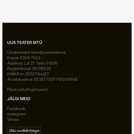
Joel Väli
UUS TEATER MTÜ
Ühiskontakt:
tere@uusteater.ee
Kassa: 5300 7522
Aadress: Lai 37 Tartu 51005
Registrikood: 80310536
KMKR nr: EE101744427
Arveldusarve: EE357700771012411945
Pileti ostutingimused
JÄLGI MEID
Facebook
Instagram
Vimeo
liitu uudiskirjaga