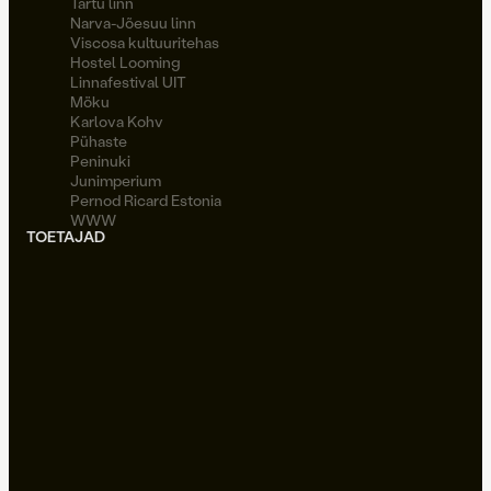
Tartu linn
Narva-Jõesuu linn
Viscosa kultuuritehas
Hostel Looming
Linnafestival UIT
Möku
Karlova Kohv
Pühaste
Peninuki
Junimperium
Pernod Ricard Estonia
WWW
TOETAJAD