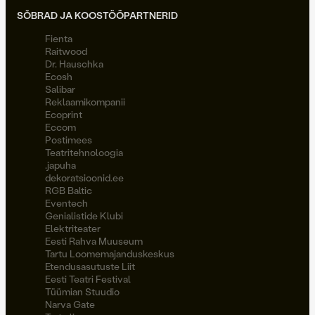
SÕBRAD JA KOOSTÖÖPARTNERID
Fienta
Raitwood
Dr. Hauschka
Ecosh
Salibar
Reklaamikompanii
Ecoprint
Eccom
Postimees
Teatritehnoloogia
.japuha
dekoratsioonid.ee
RGB Baltic
Eventech
Genialistide Klubi
Elektriteater
Eesti Rahva Muuseum
Tartu Loomemajanduskeskus
Etendusasutuste Liit
Eesti Teatri Festival
Tüümian Stuudio
Narva Gate