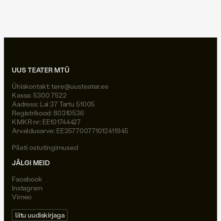
Joel Väli
UUS TEATER MTÜ
Ühiskontakt:
tere@uusteater.ee
Kassa: 5300 7522
Aadress: Lai 37 Tartu 51005
Registrikood: 80310536
KMKR nr: EE101744427
Arveldusarve: EE357700771012411945
Pileti ostutingimused
JÄLGI MEID
Facebook
Instagram
Vimeo
liitu uudiskirjaga