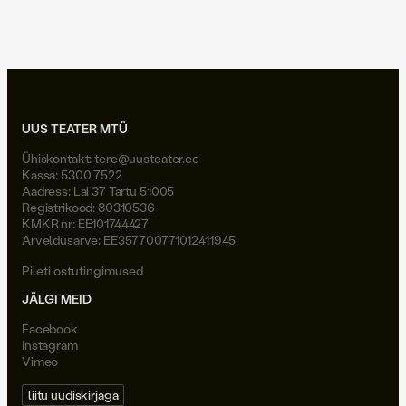
Joel Väli
UUS TEATER MTÜ
Ühiskontakt:
tere@uusteater.ee
Kassa: 5300 7522
Aadress: Lai 37 Tartu 51005
Registrikood: 80310536
KMKR nr: EE101744427
Arveldusarve: EE357700771012411945
Pileti ostutingimused
JÄLGI MEID
Facebook
Instagram
Vimeo
liitu uudiskirjaga