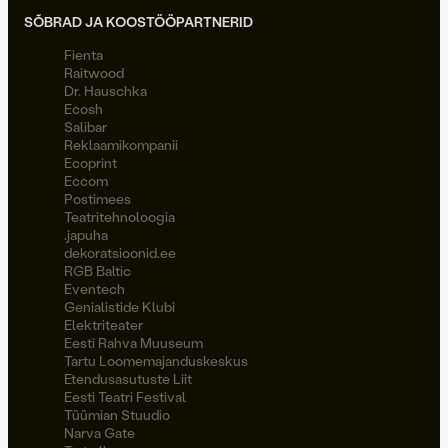
SÕBRAD JA KOOSTÖÖPARTNERID
Fienta
Raitwood
Dr. Hauschka
Ecosh
Salibar
Reklaamikompanii
Ecoprint
Eccom
Postimees
Teatritehnoloogia
.japuha
dekoratsioonid.ee
RGB Baltic
Eventech
Genialistide Klubi
Elektriteater
Eesti Rahva Muuseum
Tartu Loomemajanduskeskus
Etendusasutuste Liit
Eesti Teatri Festival
Tüümian Stuudio
Narva Gate