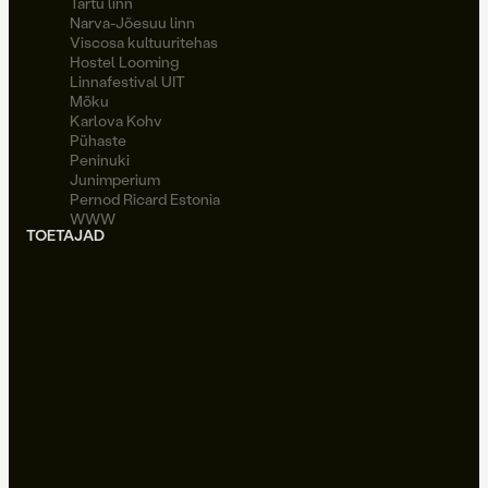
Tartu linn
Narva-Jõesuu linn
Viscosa kultuuritehas
Hostel Looming
Linnafestival UIT
Möku
Karlova Kohv
Pühaste
Peninuki
Junimperium
Pernod Ricard Estonia
WWW
TOETAJAD