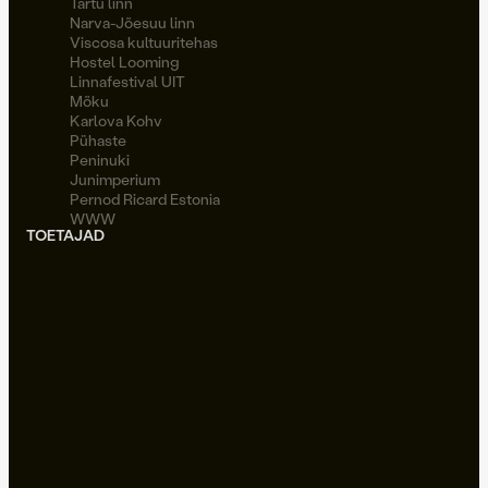
Tartu linn
Narva-Jõesuu linn
Viscosa kultuuritehas
Hostel Looming
Linnafestival UIT
Möku
Karlova Kohv
Pühaste
Peninuki
Junimperium
Pernod Ricard Estonia
WWW
TOETAJAD