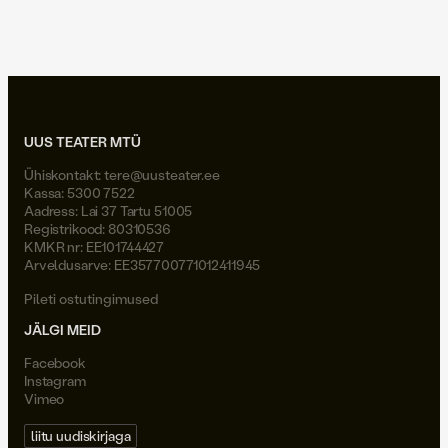
Joel Väli
UUS TEATER MTÜ
Ühiskontakt:
tere@uusteater.ee
Kassa: 5300 7522
Aadress: Lai 37 Tartu 51005
Registrikood: 80310536
KMKR nr: EE101744427
Arveldusarve: EE357700771012411945
Pileti ostutingimused
JÄLGI MEID
Facebook
Instagram
Vimeo
liitu uudiskirjaga