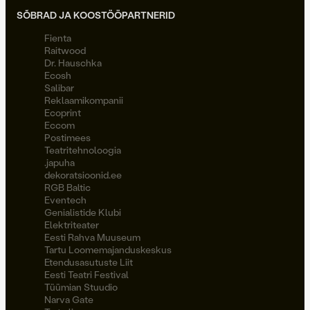
SÕBRAD JA KOOSTÖÖPARTNERID
Fienta
Raitwood
Dr. Hauschka
Ecosh
Salibar
Reklaamikompanii
Ecoprint
Eccom
Postimees
Teatritehnoloogia
.japuha
dekoratsioonid.ee
RGB Baltic
Eventech
Genialistide Klubi
Elektriteater
Eesti Rahva Muuseum
Tartu Loomemajanduskeskus
Etendusasutuste Liit
Eesti Teatri Festival
Tüümian Stuudio
Narva Gate