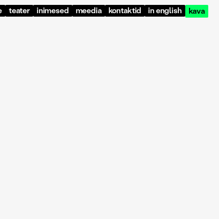
e
teater
inimesed
meedia
kontaktid
in english
kava