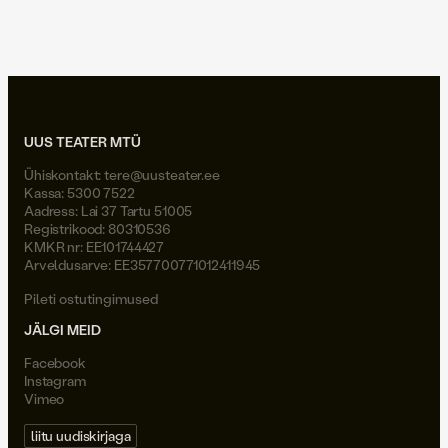
Joel Väli
UUS TEATER MTÜ
Ühiskontakt:
tere@uusteater.ee
Kassa: 5300 7522
Aadress: Lai 37 Tartu 51005
Registrikood: 80310536
KMKR nr: EE101744427
Arveldusarve: EE357700771012411945
Pileti ostutingimused
JÄLGI MEID
Facebook
Instagram
Vimeo
liitu uudiskirjaga