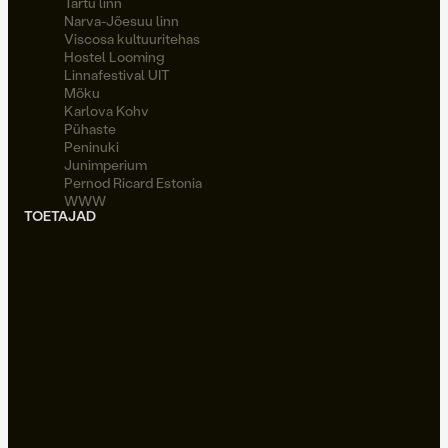
Tartu linn
Narva-Jõesuu linn
Viscosa kultuuritehas
Hostel Looming
Linnafestival UIT
Möku
Karlova Kohv
Pühaste
Peninuki
Junimperium
Pernod Ricard Estonia
WWW
TOETAJAD