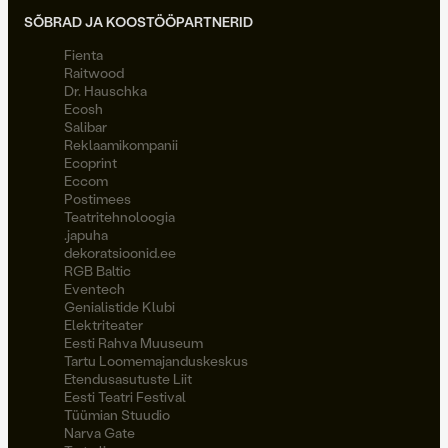
SÕBRAD JA KOOSTÖÖPARTNERID
Fienta
Raitwood
Dr. Hauschka
Ecosh
Salibar
Reklaamikompanii
Ecoprint
Eccom
Postimees
Teatritehnoloogia
.japuha
dekoratsioonid.ee
RGB Baltic
Eventech
Genialistide Klubi
Elektriteater
Eesti Rahva Muuseum
Tartu Loomemajanduskeskus
Etendusasutuste Liit
Eesti Teatri Festival
Tüümian Stuudio
Narva Gate