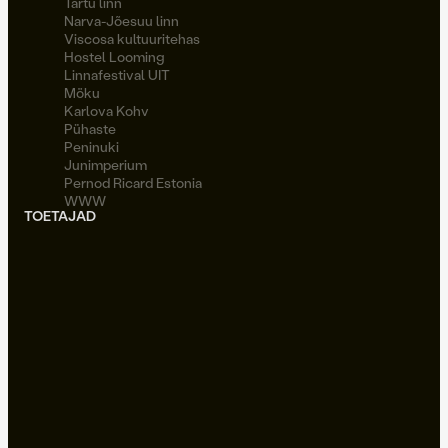
Tartu linn
Narva-Jõesuu linn
Viscosa kultuuritehas
Hostel Looming
Linnafestival UIT
Möku
Karlova Kohv
Pühaste
Peninuki
Junimperium
Pernod Ricard Estonia
WWW
TOETAJAD