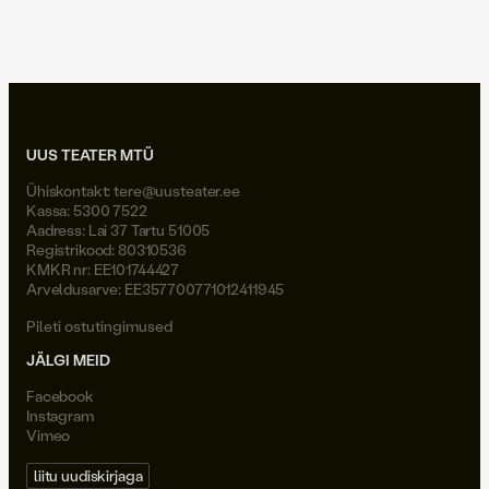
Joel Väli
UUS TEATER MTÜ
Ühiskontakt:
tere@uusteater.ee
Kassa: 5300 7522
Aadress: Lai 37 Tartu 51005
Registrikood: 80310536
KMKR nr: EE101744427
Arveldusarve: EE357700771012411945
Pileti ostutingimused
JÄLGI MEID
Facebook
Instagram
Vimeo
liitu uudiskirjaga