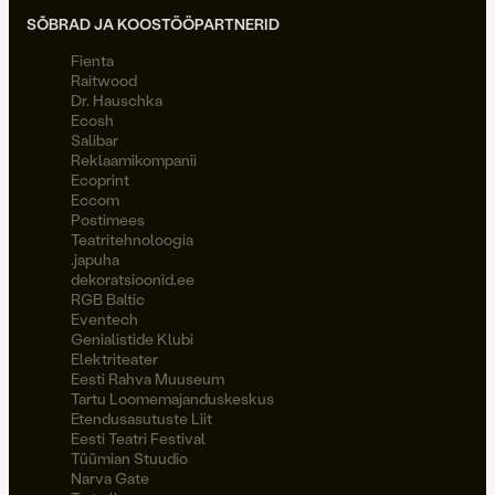
SÕBRAD JA KOOSTÖÖPARTNERID
Fienta
Raitwood
Dr. Hauschka
Ecosh
Salibar
Reklaamikompanii
Ecoprint
Eccom
Postimees
Teatritehnoloogia
.japuha
dekoratsioonid.ee
RGB Baltic
Eventech
Genialistide Klubi
Elektriteater
Eesti Rahva Muuseum
Tartu Loomemajanduskeskus
Etendusasutuste Liit
Eesti Teatri Festival
Tüümian Stuudio
Narva Gate