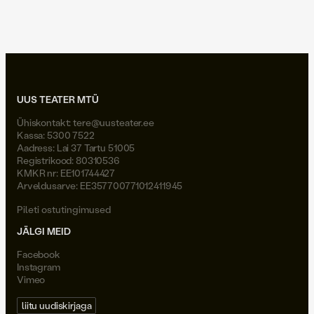
Joel Väli
UUS TEATER MTÜ
Ühiskontakt:
tere@uusteater.ee
Kassa: 5300 7522
Aadress: Lai 37 Tartu 51005
Registrikood: 80310536
KMKR nr: EE101744427
Arveldusarve: EE357700771012411945
Pileti ostutingimused
JÄLGI MEID
Facebook
Instagram
Vimeo
liitu uudiskirjaga