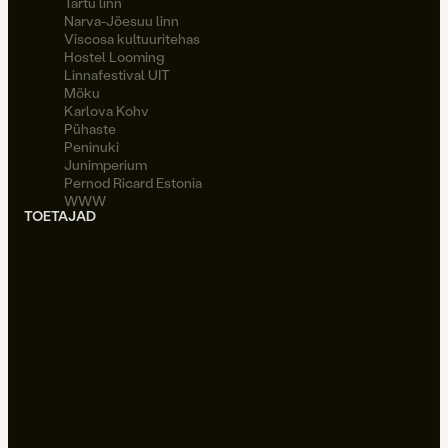
Tartu linn
Narva-Jõesuu linn
Viscosa kultuuritehas
Hostel Looming
Linnafestival UIT
Möku
Karlova Kohv
Pühaste
Peninuki
Junimperium
Pernod Ricard Estonia
WWW
TOETAJAD