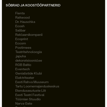
SÕBRAD JA KOOSTÖÖPARTNERID
Fienta
Raitwood
Dr. Hauschka
Ecosh
Salibar
Reklaamikompanii
Ecoprint
Eccom
Postimees
Teatritehnoloogia
.japuha
dekoratsioonid.ee
RGB Baltic
Eventech
Genialistide Klubi
Elektriteater
Eesti Rahva Muuseum
Tartu Loomemajanduskeskus
Etendusasutuste Liit
Eesti Teatri Festival
Tüümian Stuudio
Narva Gate