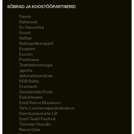
SÕBRAD JA KOOSTÖÖPARTNERID
Fienta
Raitwood
Dr. Hauschka
Ecosh
Salibar
Reklaamikompanii
Ecoprint
Eccom
Postimees
Teatritehnoloogia
.japuha
dekoratsioonid.ee
RGB Baltic
Eventech
Genialistide Klubi
Elektriteater
Eesti Rahva Muuseum
Tartu Loomemajanduskeskus
Etendusasutuste Liit
Eesti Teatri Festival
Tüümian Stuudio
Narva Gate