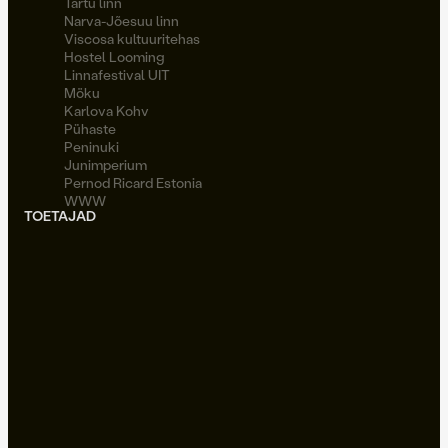
Tartu linn
Narva-Jõesuu linn
Viscosa kultuuritehas
Hostel Looming
Linnafestival UIT
Möku
Karlova Kohv
Pühaste
Peninuki
Junimperium
Pernod Ricard Estonia
WWW
TOETAJAD