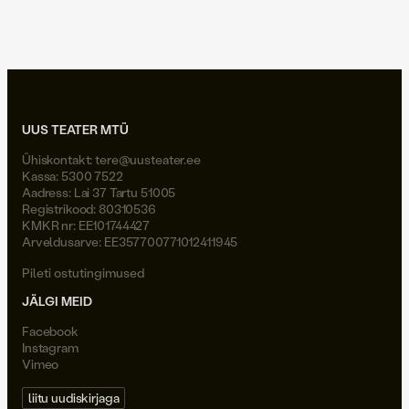
Joel Väli
UUS TEATER MTÜ
Ühiskontakt:
tere@uusteater.ee
Kassa: 5300 7522
Aadress: Lai 37 Tartu 51005
Registrikood: 80310536
KMKR nr: EE101744427
Arveldusarve: EE357700771012411945
Pileti ostutingimused
JÄLGI MEID
Facebook
Instagram
Vimeo
liitu uudiskirjaga