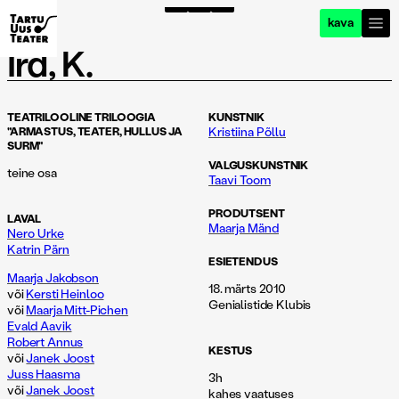
kava
Ird, K.
TEATRILOOLINE TRILOOGIA
KUNSTNIK
"ARMASTUS, TEATER, HULLUS JA
Kristiina Põllu
SURM"
VALGUSKUNSTNIK
teine osa
Taavi Toom
PRODUTSENT
LAVAL
Maarja Mänd
Nero Urke
Katrin Pärn
ESIETENDUS
Maarja Jakobson
18. märts 2010
või
Kersti Heinloo
Genialistide Klubis
või
Maarja Mitt-Pichen
Evald Aavik
Robert Annus
KESTUS
või
Janek Joost
Juss Haasma
3h
või
Janek Joost
kahes vaatuses