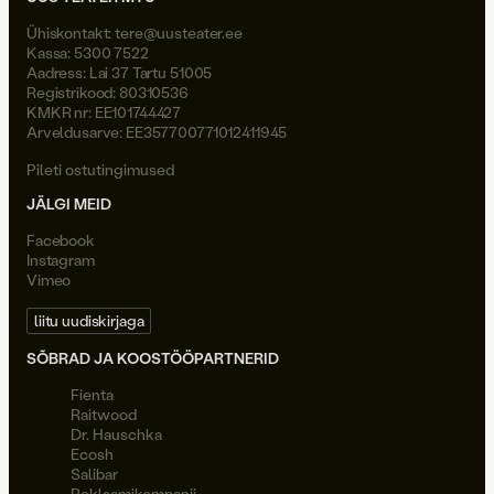
Ühiskontakt:
tere@uusteater.ee
Kassa: 5300 7522
Aadress: Lai 37 Tartu 51005
Registrikood: 80310536
KMKR nr: EE101744427
Arveldusarve: EE357700771012411945
Pileti ostutingimused
JÄLGI MEID
Facebook
Instagram
Vimeo
liitu uudiskirjaga
SÕBRAD JA KOOSTÖÖPARTNERID
Fienta
Raitwood
Dr. Hauschka
Ecosh
Salibar
Reklaamikompanii