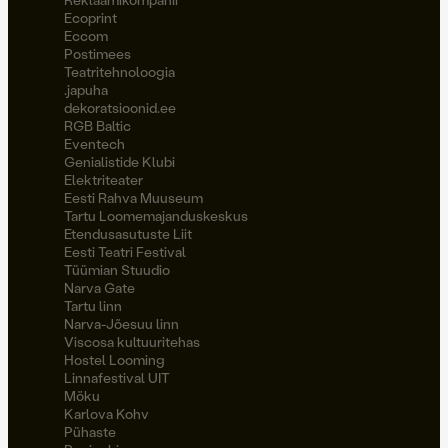
Ecoprint
Eccom
Postimees
Teatritehnoloogia
.japuha
dekoratsioonid.ee
RGB Baltic
Eventech
Genialistide Klubi
Elektriteater
Eesti Rahva Muuseum
Tartu Loomemajanduskeskus
Etendusasutuste Liit
Eesti Teatri Festival
Tüümian Stuudio
Narva Gate
Tartu linn
Narva-Jõesuu linn
Viscosa kultuuritehas
Hostel Looming
Linnafestival UIT
Möku
Karlova Kohv
Pühaste