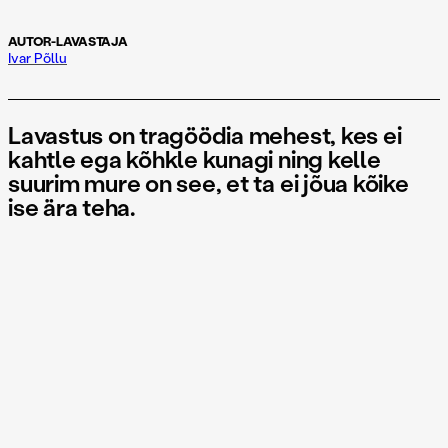
AUTOR-LAVASTAJA
Ivar Põllu
Lavastus on tragöödia mehest, kes ei
kahtle ega kõhkle kunagi ning kelle
suurim mure on see, et ta ei jõua kõike
ise ära teha.
Kaarel Ird (1909 – 1986) on Eesti teatriajaloo vastuoluliseim
mees. Pätt ja kommunist, lavastaja ja teatriehitaja, kelleta poleks
Tartu linn ja Vanemuise teater sellised, nagu me neid tunneme.
Ird, K. on mees, kes töötas aastaid maalrina, osales mitmes teatris,
mis kinni pandi, kirjutas vabadussõja-ainelise näidendi, osales
küüditamises, põletas hävituspataljonide koosseisus maju ja
sildu, osales Tartu sõjajärgses ümberjagamises ja Vanemuise
teatri ülesehitamises, oli surmani tulihingeline kommunist ning
mõnegi arvates õige eesti mees, läks eluloojakul kõigiga tülli ja