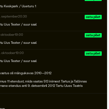
rtu Keskpark / Uueturu 1
. september
20:30
osta pilet
rtu Uus Teater / suur saal
. oktoober
19:00
osta pilet
rtu Uus Teater / suur saal
. oktoober
19:00
osta pilet
rtu Uus Teater / suur saal
vastus oli mängukavas 2010—2012
mus 11 etendust, mida vaatas 513 inimest Tartus ja Tallinnas
imane etendus anti 9. detsembril 2012 Tartu Uues Teatris