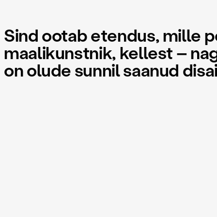
Sind ootab etendus, mille 
maalikunstnik, kellest – nagu
on olude sunnil saanud disai
Visuaalselt näeb etendus välja nagu eesti esimene 4D film, ag
siiski ka teatrietendusega.
"“IDentiteet” on üle aegade ja kriiside ulatuva üldistusjõuga 
teatri leidlikkuse ja oskuste kvintessentsi omas ajas (nii na
elustamiseks)."
— Veiko Märka, Eesti Ekspress
"Tartu Uue teatri lavastuses teeb kaasa värvikas näitlejate 
kooslusest peegeldub puhtsüdamlik tegutsemistahe, mis pa
et siin tehakse teatrit soovist ja naudingust ajendatult, mitte
— Ireene Viktor, Sirp