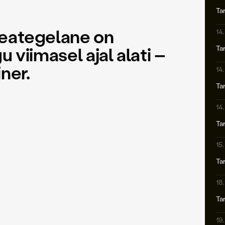
Ta
peategelane on
14
Ta
 viimasel ajal alati –
ner.
14
Ta
14
a olude sunnil – nagu viimasel ajal alati – on tegemist
Ta
15
näidend. Seda võib saja aasta pärast näidata kui Eesti
gu praegu Wiera laulumänge 110 aasta taguse teatripildi
Ta
18
ansambel, kelle rõõmsameelsest ja mängulusti täis
Ta
neb ka vaataja tahes-tahtmata naeratama ja uskuma,
 pelgalt töökohustusest."
19