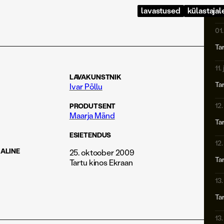
lavastused
külastajal
01
Ta
11.
LAVAKUNSTNIK
Ta
Ivar Põllu
12
PRODUTSENT
Maarja Mänd
Ta
ESIETENDUS
12
KALINE
25. oktoober 2009
Ta
Tartu kinos Ekraan
13
Ta
13