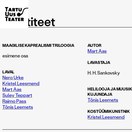
IDentiteet
MAAGILISE KAPREALISMI TRILOOGIA
AUTOR
Mart Aas
esimene osa
LAVASTAJA
LAVAL
H. H. Sankovsky
Nero Urke
Kristel Leesmend
Mart Aas
HELILOOJA JA MUUSI
KUJUNDAJA
Sulev Teppart
Tõnis Leemets
Raimo Pass
Tõnis Leemets
KOSTÜÜMIKUNSTNIK
Kristel Leesmend