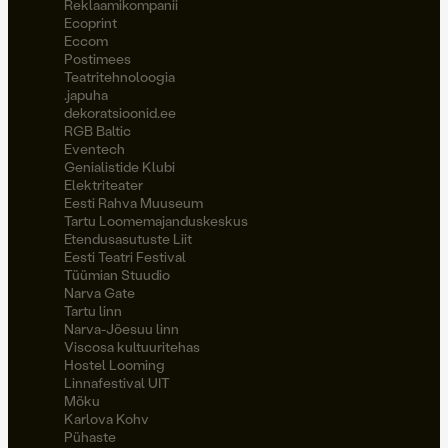
Reklaamikompanii
Ecoprint
Eccom
Postimees
Teatritehnoloogia
.japuha
dekoratsioonid.ee
RGB Baltic
Eventech
Genialistide Klubi
Elektriteater
Eesti Rahva Muuseum
Tartu Loomemajanduskeskus
Etendusasutuste Liit
Eesti Teatri Festival
Tüümian Stuudio
Narva Gate
Tartu linn
Narva-Jõesuu linn
Viscosa kultuuritehas
Hostel Looming
Linnafestival UIT
Möku
Karlova Kohv
Pühaste