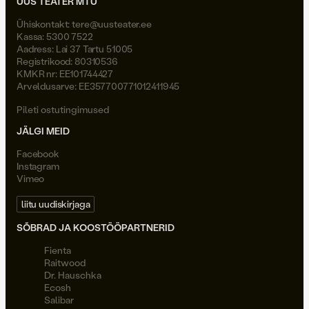
UUS TEATER MTÜ
Ühiskontakt:
tere@uusteater.ee
Kassa: 5300 7522
Aadress: Lai 37 Tartu 51005
Registrikood: 80310536
KMKR nr: EE101744427
Arveldusarve: EE357700771012411945
Pileti ostutingimused
JÄLGI MEID
Facebook
Instagram
Vimeo
liitu uudiskirjaga
SÕBRAD JA KOOSTÖÖPARTNERID
Fienta
Raitwood
Dr. Hauschka
Ecosh
Salibar