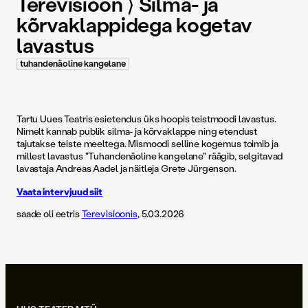
Terevisioon ⟩ Silma- ja
kõrvaklappidega kogetav
lavastus
tuhandenäoline kangelane
Tartu Uues Teatris esietendus üks hoopis teistmoodi lavastus.
Nimelt kannab publik silma- ja kõrvaklappe ning etendust
tajutakse teiste meeltega. Mismoodi selline kogemus toimib ja
millest lavastus "Tuhandenäoline kangelane" räägib, selgitavad
lavastaja Andreas Aadel ja näitleja Grete Jürgenson.
Vaata intervjuud siit
saade oli eetris
Terevisioonis
, 5.03.2026