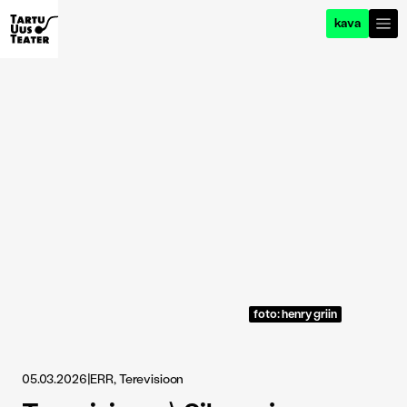
kava
foto: henry griin
05.03.2026
|
ERR, Terevisioon