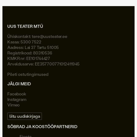
UUS TEATER MTÜ
Ühiskontakt:
tere@uusteater.ee
Kassa: 5300 7522
Aadress: Lai 37 Tartu 51005
Registrikood: 80310536
KMKR nr: EE101744427
Arveldusarve: EE357700771012411945
Pileti ostutingimused
JÄLGI MEID
Facebook
Instagram
Vimeo
liitu uudiskirjaga
SÕBRAD JA KOOSTÖÖPARTNERID
Fienta