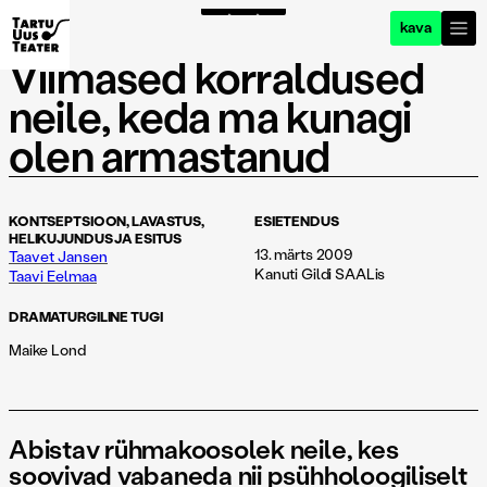
kava
Viimased korraldused
neile, keda ma kunagi
olen armastanud
KONTSEPTSIOON, LAVASTUS,
ESIETENDUS
HELIKUJUNDUS JA ESITUS
13. märts 2009
Taavet Jansen
Kanuti Gildi SAALis
Taavi Eelmaa
DRAMATURGILINE TUGI
Maike Lond
Abistav rühmakoosolek neile, kes
soovivad vabaneda nii psühholoogiliselt