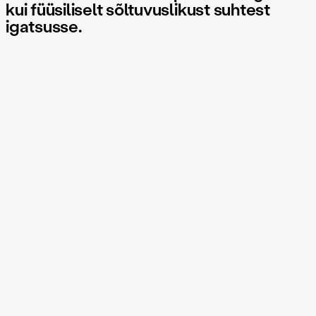
kui füüsiliselt sõltuvuslikust suhtest
igatsusse.
Lavastus on sündinud Tartu Uue Teatri ja Kanuti Gildi SAALi
koostöös
Kuidas harjuda õnne jagamatusega?
Kuidas ravida unistamise abstsinentsisümtomeid ja vähendada
kahjustusi?
Kuidas leppida teadmisega, et armastus on pöördumatult
lõhkunud su elu?
Kas on kergem kaotada lootust korraga või järk-järgult?
Kahe remissioonis armastusesõltlase pihtimused oma
argipäevast.
Paaridele ja peredele keelatud.
fotod: Lauri Kulpsoo