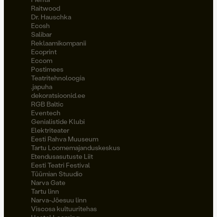
Raitwood
Dr. Hauschka
Ecosh
Salibar
Reklaamikompanii
Ecoprint
Eccom
Postimees
Teatritehnoloogia
.japuha
dekoratsioonid.ee
RGB Baltic
Eventech
Genialistide Klubi
Elektriteater
Eesti Rahva Muuseum
Tartu Loomemajanduskeskus
Etendusasutuste Liit
Eesti Teatri Festival
Tüümian Stuudio
Narva Gate
Tartu linn
Narva-Jõesuu linn
Viscosa kultuuritehas